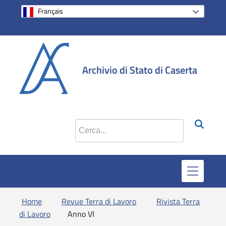
Français
si apre in una 
si apre in 
si apr
Archivio di Stato di Caserta
Cerca nel sito
Home
Revue Terra di Lavoro
Rivista Terra
di Lavoro
Anno VI