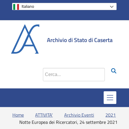
Italiano
si apre in una 
si apre in 
si apr
Archivio di Stato di Caserta
Cerca nel sito
Home
ATTIVITA'
Archivio Eventi
2021
Notte Europea dei Ricercatori, 24 settembre 2021