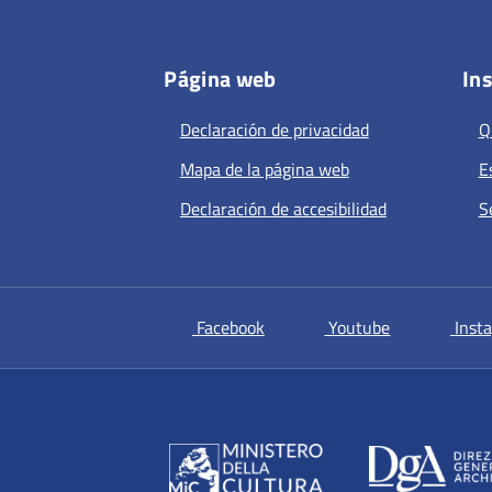
Página web
Ins
Declaración de privacidad
Q
Mapa de la página web
E
Declaración de accesibilidad
S
si apre in una nuova scheda
si apre in un
Facebook
Youtube
Inst