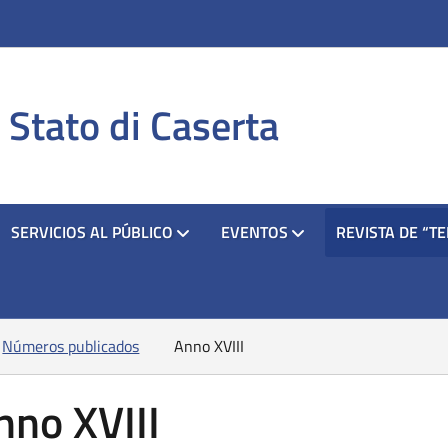
i apre in una nuova scheda
si apre in una nuova scheda
si apre in una nuova scheda
i Stato di Caserta
SERVICIOS AL PÚBLICO
EVENTOS
REVISTA DE “T
Números publicados
Anno XVIII
nno XVIII