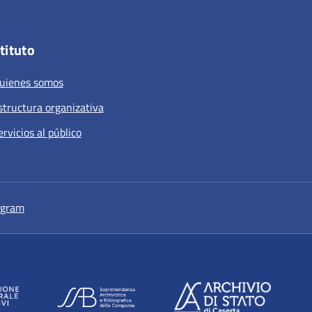
tituto
uienes somos
structura organizativa
ervicios al público
a nuova scheda
si apre in una nuova scheda
agram