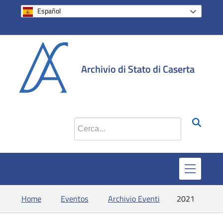
Español
si apre in una 
si apre in 
si apr
Archivio di Stato di Caserta
Cerca nel sito
Home
Eventos
Archivio Eventi
2021