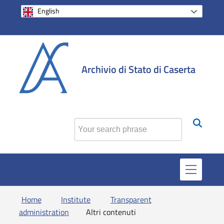
English
si apre in una 
si apre in 
si apr
Archivio di Stato di Caserta
Find
Home
Institute
Transparent
administration
Altri contenuti