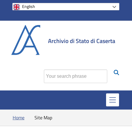
English
si apre in una 
si apre in 
si apr
Archivio di Stato di Caserta
Find
Home
Site Map